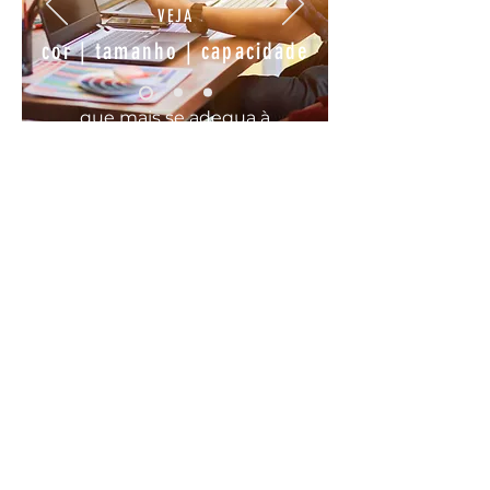
VEJA
cor | tamanho | capacidade
que mais se
adequa
à
sua
necessidade
COMODO, FÁCIL E RÁPIDO