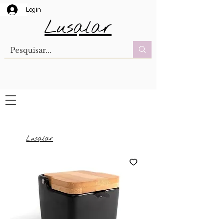
Login