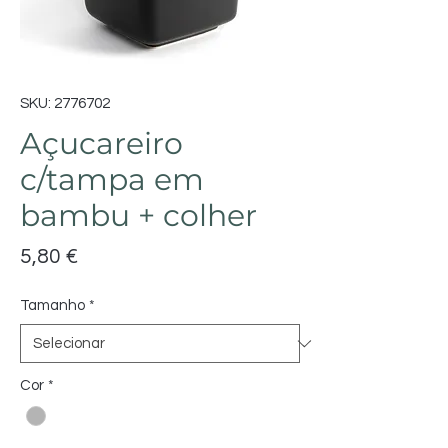
SKU: 2776702
Açucareiro
c/tampa em
bambu + colher
Preço
5,80 €
Tamanho
*
Cor
*