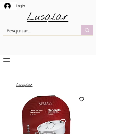
Login