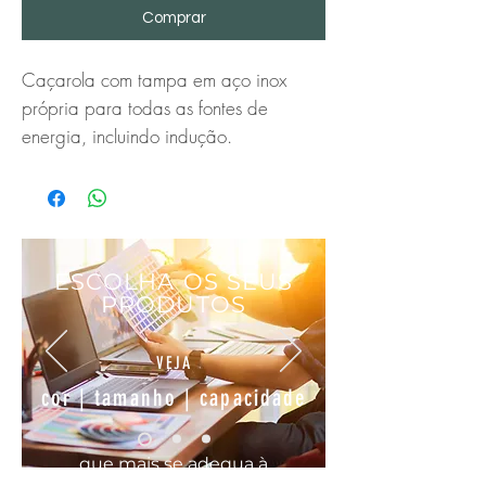
Comprar
Caçarola com tampa em aço inox 
própria para todas as fontes de 
energia, incluindo indução.
ESCOLHA OS SEUS
PRODUTOS
VEJA
cor | tamanho | capacidade
que mais se
adequa
à
sua
necessidade