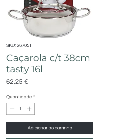
SKU: 267051
Caçarola c/t 38cm
tasty 16l
Preço
62,25 €
Quantidade
*
Adicionar ao carrinho