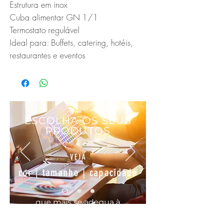
Estrutura em inox

Cuba alimentar GN 1/1

Termostato regulável

Ideal para: Buffets, catering, hotéis, 
restaurantes e eventos
ESCOLHA OS SEUS
PRODUTOS
VEJA
cor | tamanho | capacidade
que mais se
adequa
à
sua
necessidade