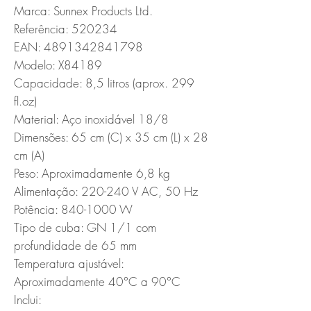
Marca: Sunnex Products Ltd.

Referência: 520234

EAN: 4891342841798

Modelo: X84189

Capacidade: 8,5 litros (aprox. 299 
fl.oz)

Material: Aço inoxidável 18/8

Dimensões: 65 cm (C) x 35 cm (L) x 28 
cm (A)

Peso: Aproximadamente 6,8 kg

Alimentação: 220-240 V AC, 50 Hz

Potência: 840-1000 W

Tipo de cuba: GN 1/1 com 
profundidade de 65 mm

Temperatura ajustável: 
Aproximadamente 40°C a 90°C

Inclui:
