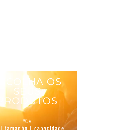
SCOLHA OS
SEUS
PRODUTOS
VEJA
 | tamanho | capacidade