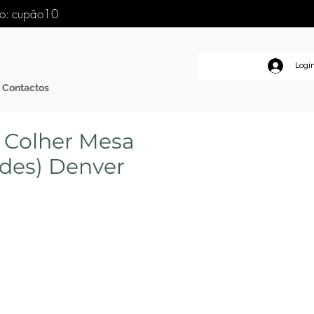
go: cupão10
Logi
Contactos
 Colher Mesa
ades) Denver