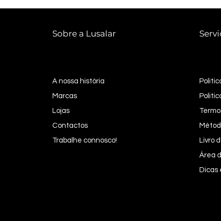
Sobre a Lusalar
Servi
A nossa história
Politi
Marcas
Politi
Lojas
Termo
Contactos
Métod
Trabalhe connosco!
Livro
Área d
Dicas