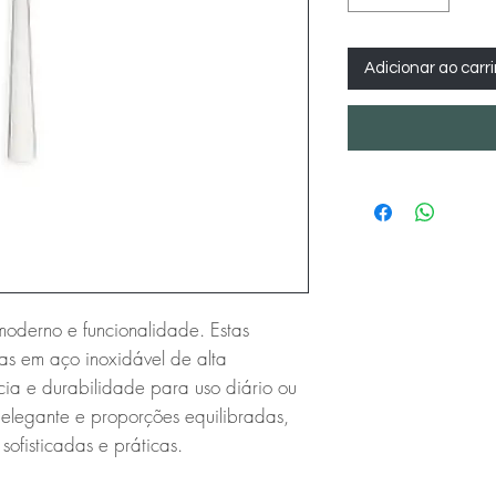
Adicionar ao carr
oderno e funcionalidade. Estas 
s em aço inoxidável de alta 
cia e durabilidade para uso diário ou 
elegante e proporções equilibradas, 
ofisticadas e práticas.
