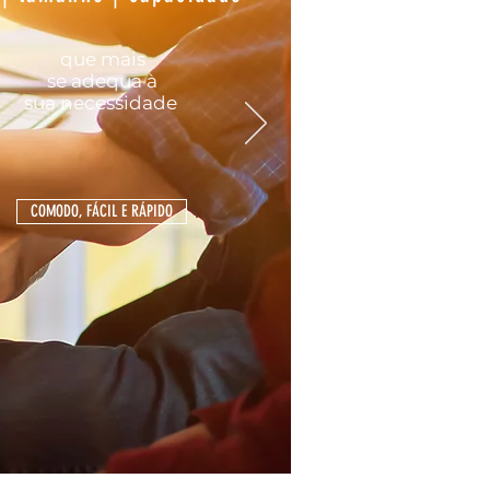
que mais
se
adequa
à
sua
necessidade
COMODO, FÁCIL E RÁPIDO