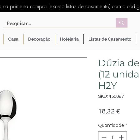
 na primeira compra (exceto listas de casamento) com o códi
Casa
Decoração
Hotelaria
Listas de Casamento
Dúzia de
(12 unid
H2Y
SKU: 450087
Preço
18,32 €
Quantidade
*