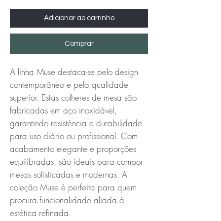
Adicionar ao carrinho
Comprar
A linha Muse destaca-se pelo design 
contemporâneo e pela qualidade 
superior. Estas colheres de mesa são 
fabricadas em aço inoxidável, 
garantindo resistência e durabilidade 
para uso diário ou profissional. Com 
acabamento elegante e proporções 
equilibradas, são ideais para compor 
mesas sofisticadas e modernas. A 
coleção Muse é perfeita para quem 
procura funcionalidade aliada à 
estética refinada.
