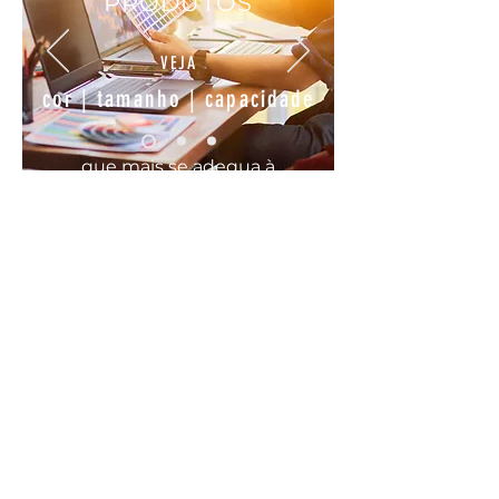
PRODUTOS
VEJA
cor | tamanho | capacidade
que mais se
adequa
à
sua
necessidade
COMODO, FÁCIL E RÁPIDO