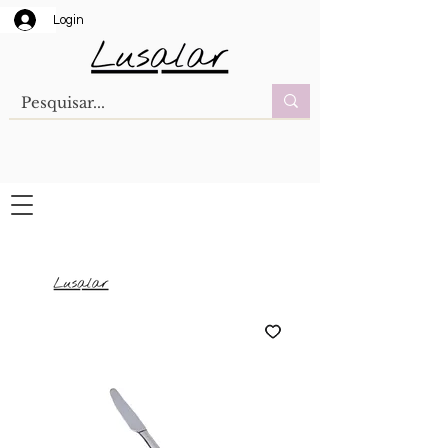
Login