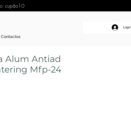
go: cupão10
Logi
Contactos
ra Alum Antiad
tering Mfp-24