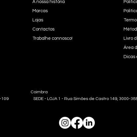
A nossa história
Politi
Marcas
Politi
Lojas
Termo
Contactos
Métod
Trabalhe connosco!
Livro
Área d
Dicas
oa Coimbra
0-109 SEDE - LOJA 1 - Rua Simões de Castro 149, 3000-388 | L