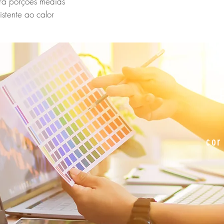
ra porções médias

stente ao calor

E
cor