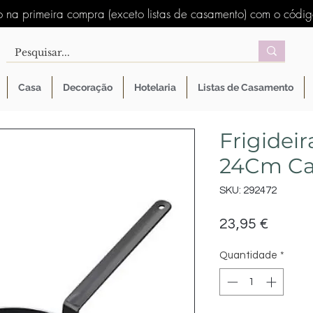
 na primeira compra (exceto listas de casamento) com o códi
Casa
Decoração
Hotelaria
Listas de Casamento
Frigidei
24Cm Ca
SKU: 292472
Preço
23,95 €
Quantidade
*