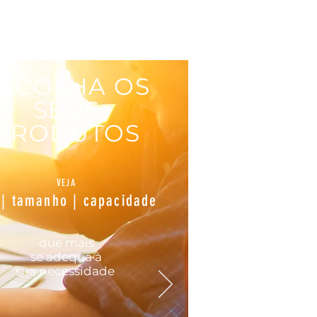
SCOLHA OS
SEUS
PRODUTOS
VEJA
 | tamanho | capacidade
que mais
se
adequa
à
sua
necessidade