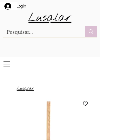
Login