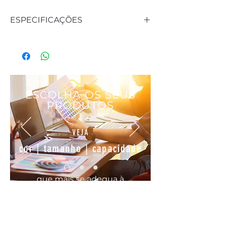
ESPECIFICAÇÕES
Material: Arenisto, madeira e plástico
Medidas: Ø10 x 36 cm
ESCOLHA OS SEUS
PRODUTOS
VEJA
cor | tamanho | capacidade
que mais se
adequa
à
sua
necessidade