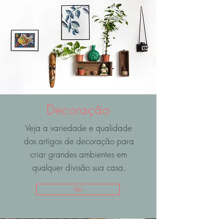
Decoração
Veja a variedade e qualidade
dos artigos de decoração para
criar grandes ambientes em
qualquer divisão sua casa.
Ver