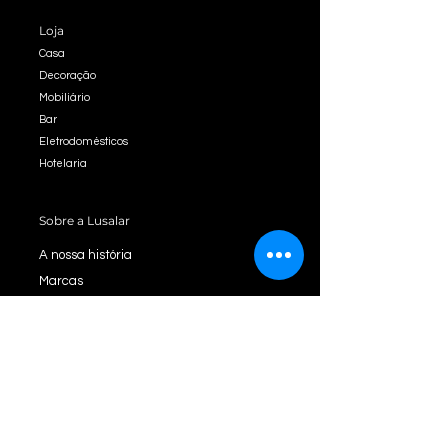
Loja
Casa
Decoração
Mobiliário
Bar
Eletrodomésticos
Hotelaria
Sobre a Lusalar
A nossa história
Marcas
Lojas
Contactos
Trabalhe connosco!
Serviço ao cliente
Politica de Entrega