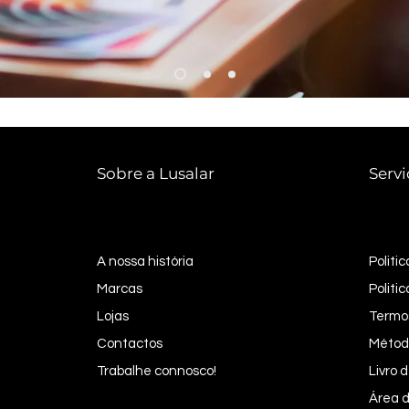
Sobre a Lusalar
Servi
A nossa história
Politi
Marcas
Politi
Lojas
Termo
Contactos
Métod
Trabalhe connosco!
Livro
Área d