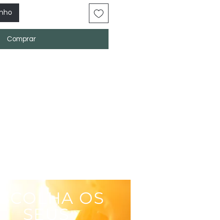
inho
Comprar
SCOLHA OS
SEUS