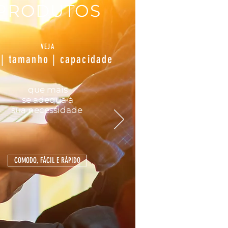
PRODUTOS
VEJA
 | tamanho | capacidade
que mais
se
adequa
à
sua
necessidade
COMODO, FÁCIL E RÁPIDO