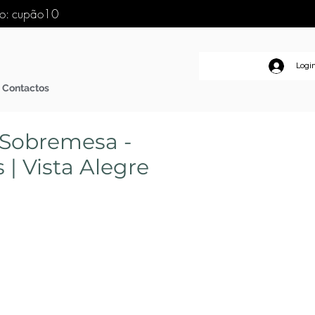
go: cupão10
Logi
Contactos
 Sobremesa -
 | Vista Alegre
o