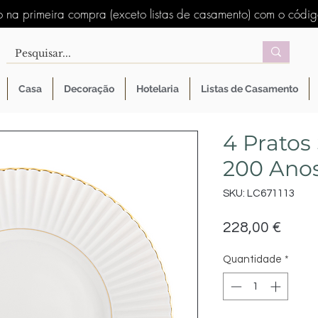
 na primeira compra (exceto listas de casamento) com o códi
Casa
Decoração
Hotelaria
Listas de Casamento
4 Pratos
200 Anos
SKU: LC671113
Preç
228,00 €
Quantidade
*