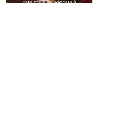
que mais se
adequa
à
sua
necessidade
COMODO, FÁCIL E RÁPIDO