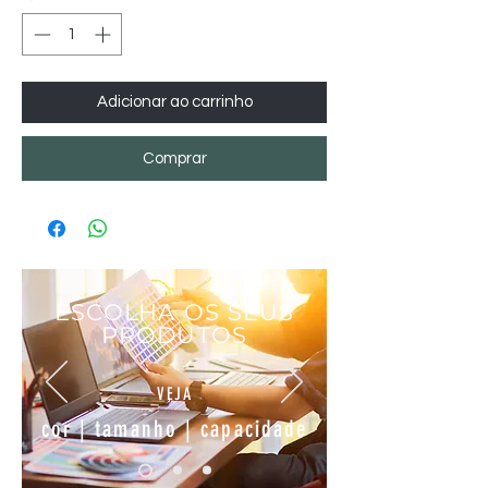
Adicionar ao carrinho
Comprar
ESCOLHA OS SEUS
PRODUTOS
VEJA
cor | tamanho | capacidade