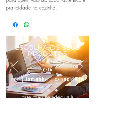
praticidade na cozinha.
ESCOLHA OS SEUS
PRODUTOS
VEJA
cor | tamanho | capacidade
que mais se
adequa
à
sua
necessidade
COMODO, FÁCIL E RÁPIDO