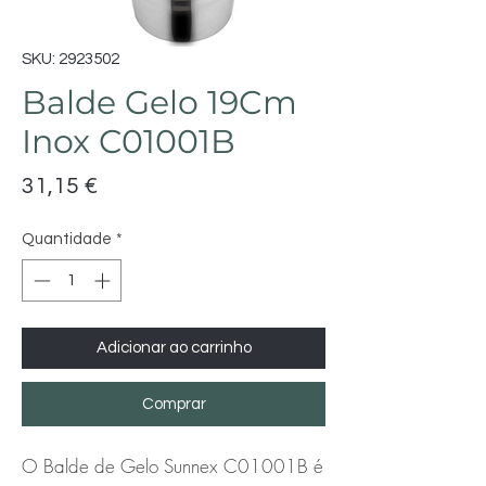
SKU: 2923502
Balde Gelo 19Cm
Inox C01001B
Preço
31,15 €
Quantidade
*
Adicionar ao carrinho
Comprar
O Balde de Gelo Sunnex C01001B é 