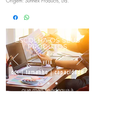
Origem: Sunnex Products, Ltd.
ESCOLHA OS SEUS
PRODUTOS
VEJA
cor | tamanho | capacidade
que mais se
adequa
à
sua
necessidade
COMODO, FÁCIL E RÁPIDO