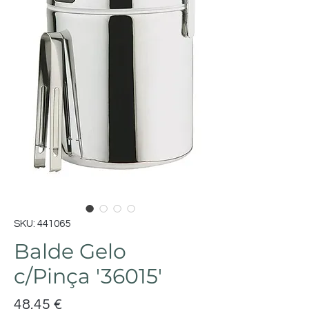
SKU: 441065
Balde Gelo
c/Pinça '36015'
Preço
48,45 €