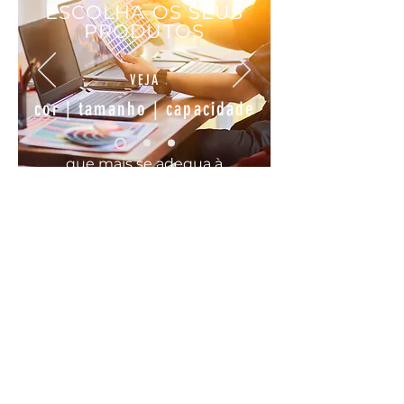
ESCOLHA OS SEUS
PRODUTOS
VEJA
cor | tamanho | capacidade
que mais se
adequa
à
sua
necessidade
COMODO, FÁCIL E RÁPIDO