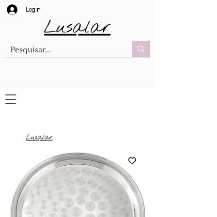
Login