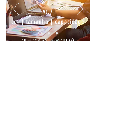
VEJA
cor | tamanho | capacidade
que mais se
adequa
à
sua
necessidade
COMODO, FÁCIL E RÁPIDO