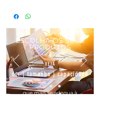
REFERÊNCIA: 314291
EAN: 4004133837447
MATERIAL: Melamina
COMPRIMENTO: 22.5 cm
LARGURA: 9.5 cm
ESCOLHA OS SEUS
PRODUTOS
VEJA
cor | tamanho | capacidade
que mais se
adequa
à
sua
necessidade
COMODO, FÁCIL E RÁPIDO