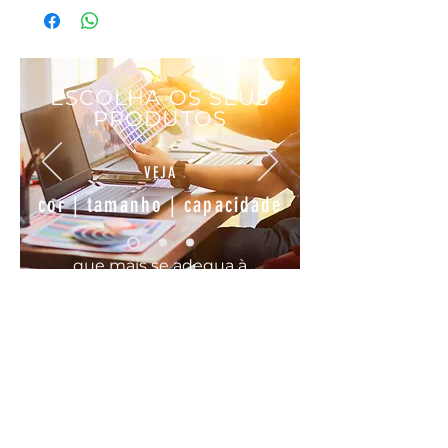
ESCOLHA OS SEUS
PRODUTOS
VEJA
cor | tamanho | capacidade
que mais se
adequa
à
sua
necessidade
COMODO, FÁCIL E RÁPIDO