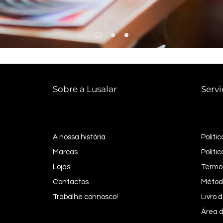
Sobre a Lusalar
Servi
A nossa história
Politi
Marcas
Politi
Lojas
Termo
Contactos
Métod
Trabalhe connosco!
Livro
Área d