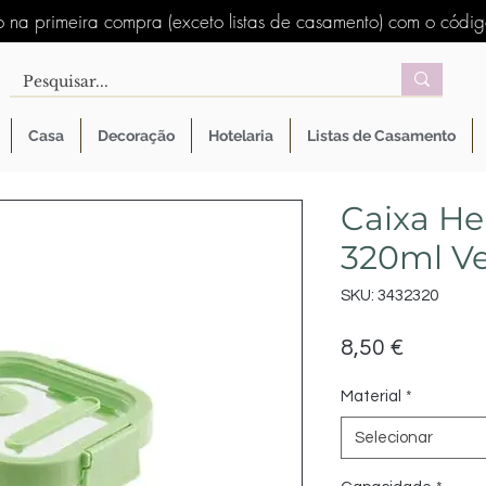
 na primeira compra (exceto listas de casamento) com o códi
Casa
Decoração
Hotelaria
Listas de Casamento
Caixa He
320ml V
SKU: 3432320
Preço
8,50 €
Material
*
Selecionar