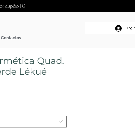
go: cupão10
Logi
Contactos
rmética Quad.
erde Lékué