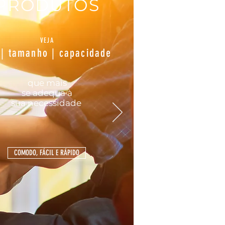
PRODUTOS
VEJA
 | tamanho | capacidade
que mais
se
adequa
à
sua
necessidade
COMODO, FÁCIL E RÁPIDO