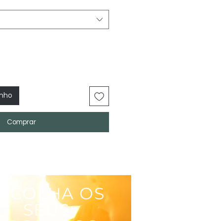
inho
Comprar
SCOLHA OS
SEUS