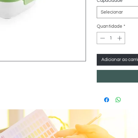
Capacidade
*
Selecionar
Quantidade
*
Adicionar ao carr
E