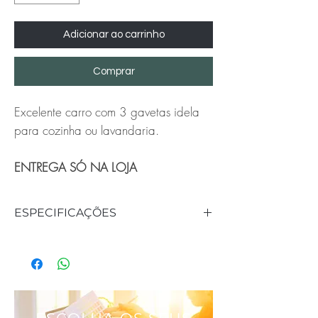
Adicionar ao carrinho
Comprar
Excelente carro com 3 gavetas idela
para cozinha ou lavandaria.
ENTREGA SÓ NA LOJA
ESPECIFICAÇÕES
Más
Información
Peso
3.01