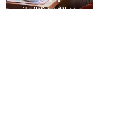
que mais se
adequa
à
sua
necessidade
COMODO, FÁCIL E RÁPIDO