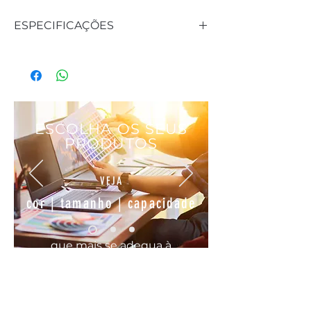
ESPECIFICAÇÕES
REFERÊNCIA: 292224
CAPACIDADE: 21 cl
MATERIAL: Porcelana
ESCOLHA OS SEUS
PRODUTOS
VEJA
cor | tamanho | capacidade
que mais se
adequa
à
sua
necessidade