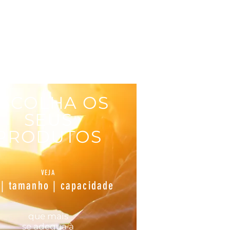
SCOLHA OS
SEUS
PRODUTOS
VEJA
 | tamanho | capacidade
que mais
se
adequa
à