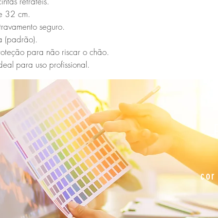
tas retráteis.

e 32 cm.

 travamento seguro.

 (padrão).

oteção para não riscar o chão.

eal para uso profissional.
E
cor