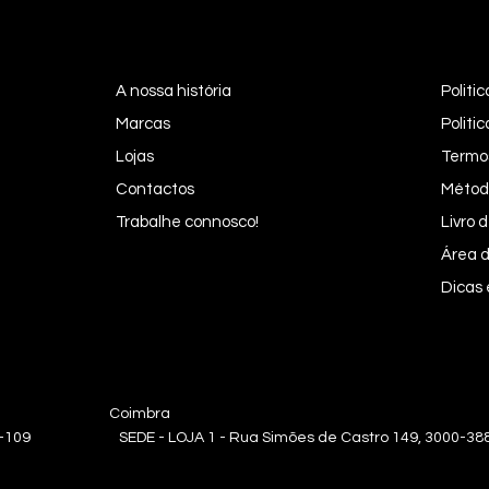
A nossa história
Politi
Marcas
Politi
Lojas
Termo
Contactos
Métod
Trabalhe connosco!
Livro
Área d
Dicas
oa Coimbra
0-109 SEDE - LOJA 1 - Rua Simões de Castro 149, 3000-388 | L