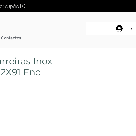
go: cupão10
Logi
Contactos
rreiras Inox
32X91 Enc