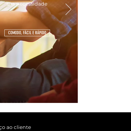
sua
necessidade
COMODO, FÁCIL E RÁPIDO
ço ao cliente