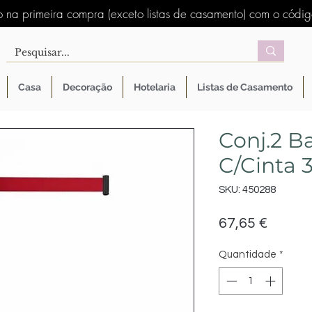
 na primeira compra (exceto listas de casamento) com o códi
Casa
Decoração
Hotelaria
Listas de Casamento
Conj.2 Ba
C/Cinta 
SKU: 450288
Preço
67,65 €
Quantidade
*