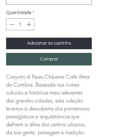
Quantidade
*
Adicionar ao carrinho
Comprar
Conjunto 4 Pares Chávena Café Alma
de Coimbra. Baseada nos ícones
culturais e históricos mais relevantes
das grandes cidades, esta coleção
leva-nos à descoberta dos pormenores
paisagísticos e arquitetónicos que
definem a alma dos centros urbanos,
da sua gente, paisagem e tradição.