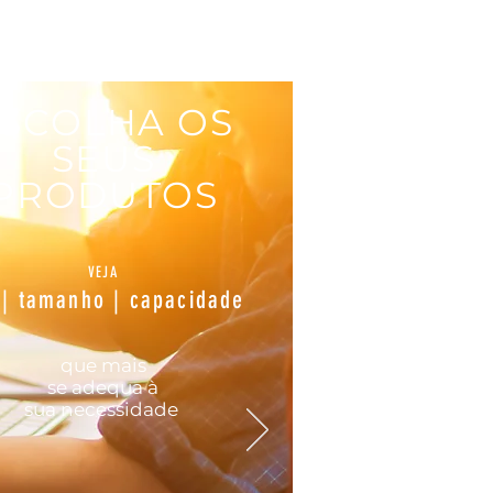
SCOLHA OS
SEUS
PRODUTOS
VEJA
 | tamanho | capacidade
que mais
se
adequa
à
sua
necessidade