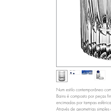
Num estilo contemporâneo com 
Bains é composto por peças fi
encimadas por tampas esférica
Através de geometrias simples 