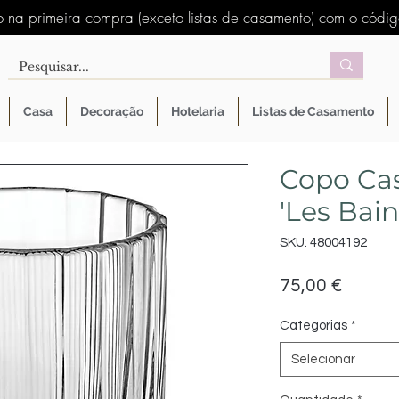
 na primeira compra (exceto listas de casamento) com o códi
Casa
Decoração
Hotelaria
Listas de Casamento
Copo Ca
'Les Bain
SKU: 48004192
Preço
75,00 €
Categorias
*
Selecionar