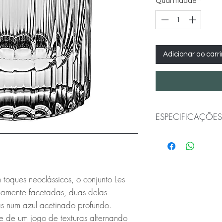
Quantidade
*
Adicionar ao carr
ESPECIFICAÇÕES
Estilo: Contemp
Tipo de peça: Co
Tipo de Material:
Altura: m230 mm
toques neoclássicos, o conjunto Les
Comprimento: 9
namente facetadas, duas delas
Peso sem Embala
Conselhos de Uti
s num azul acetinado profundo.
ondas. Não é res
e de um jogo de texturas alternando