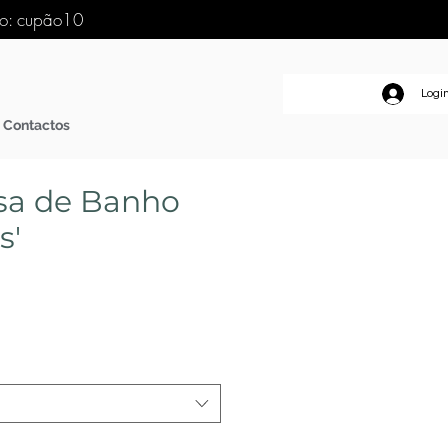
go: cupão10
Logi
Contactos
sa de Banho
s'