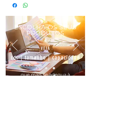
ESCOLHA OS SEUS
PRODUTOS
VEJA
cor | tamanho | capacidade
que mais se
adequa
à
sua
necessidade
COMODO, FÁCIL E RÁPIDO