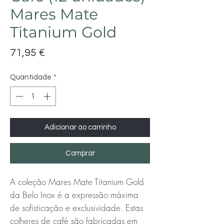
Mares Mate
Titanium Gold
Preço
71,95 €
Quantidade
*
Adicionar ao carrinho
Comprar
A coleção Mares Mate Titanium Gold 
da Belo Inox é a expressão máxima 
de sofisticação e exclusividade. Estas 
colheres de café são fabricadas em 