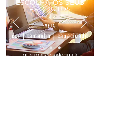
ESCOLHA OS SEUS
PRODUTOS
VEJA
cor | tamanho | capacidade
que mais se
adequa
à
sua
necessidade
COMODO, FÁCIL E RÁPIDO