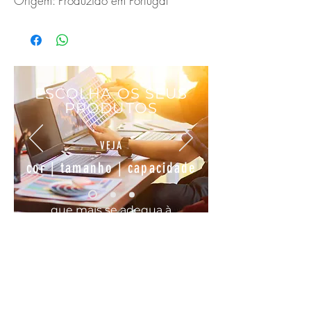
Origem: Produzido em Portugal
ESCOLHA OS SEUS
PRODUTOS
VEJA
cor | tamanho | capacidade
que mais se
adequa
à
sua
necessidade
COMODO, FÁCIL E RÁPIDO