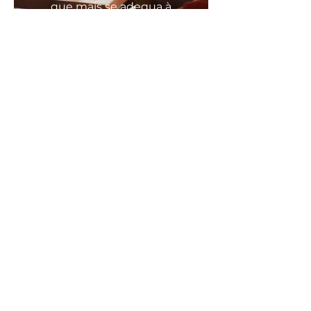
que mais se
adequa
à
sua
necessidade
COMODO, FÁCIL E RÁPIDO