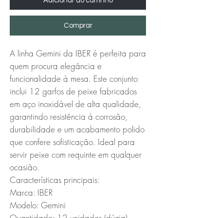
Adicionar ao carrinho
Comprar
A linha Gemini da IBER é perfeita para 
quem procura elegância e 
funcionalidade à mesa. Este conjunto 
inclui 12 garfos de peixe fabricados 
em aço inoxidável de alta qualidade, 
garantindo resistência à corrosão, 
durabilidade e um acabamento polido 
que confere sofisticação. Ideal para 
servir peixe com requinte em qualquer 
ocasião.

Características principais:

Marca: IBER

Modelo: Gemini

Quantidade: 12 unidades (dúzia)
