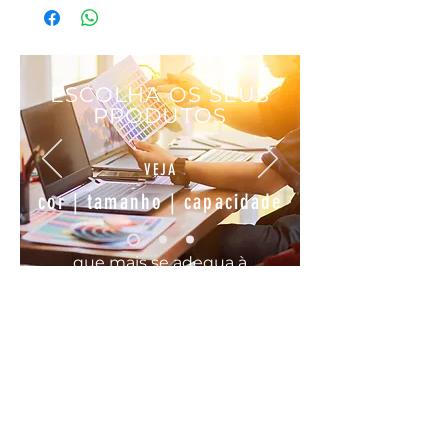
Medidas: Ø8 x 20 cm
Cor: Transparente e dourado
ESCOLHA OS SEUS
PRODUTOS
VEJA
cor | tamanho | capacidade
que mais se
adequa
à
sua
necessidade
COMODO, FÁCIL E RÁPIDO