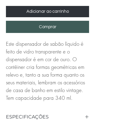
Adicionar ao carrinho
Comprar
Este dispensador de sabão líquido é
feito de vidro transparente e o
dispensador é em cor de ouro. O
contêiner cria formas geométricas em
relevo e, tanto a sua forma quanto os
seus materiais, lembram os acessórios
de casa de banho em estilo vintage.
Tem capacidade para 340 ml.
ESPECIFICAÇÕES
Material: Vidro