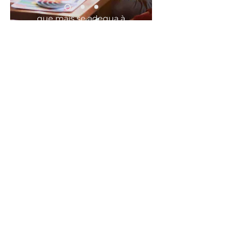
POTÊNCIA 2.600 W
Elevada potência para um aquecimento
que mais se
adequa
à
rápido e performance de excelência.
sua
necessidade
VAPOR VERTICAL
Engomar tecidos delicados ou peças de
roupas grandes torna-se mais fácil
COMODO, FÁCIL E RÁPIDO
graças ao vapor vertical. ideal para retirar
vincos dos fatos ou outras peças de roupa
penduradas.
SISTEMA ANTIGOTA
Previne os pingos de água na roupa,
mesmo quando engoma a baixa
temperatura.
SISTEMA ANTICALCÁRIO
A base em aço inoxidável de elevada
qualidade garante uma performance de
longa duração. O sistema anticalcário
previne a acumulação de calcário no