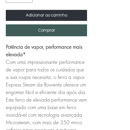
Adicionar ao carrinho
Comprar
Potência de vapor, performance mais
elevada*
Com uma impressionante performance
de vapor para todos os cuidados que
a sua roupa necessita, o ferro a vapor
Express Steam da Rowenta oferece um
engomar fácil e eficiente dia após dia.
Este ferro de elevada performance vem
equipado com uma base em ferro
inoxidável com tecnologia avançada
Microsteam, com mais de 350 mirco
orifícios para assegurar a máxima