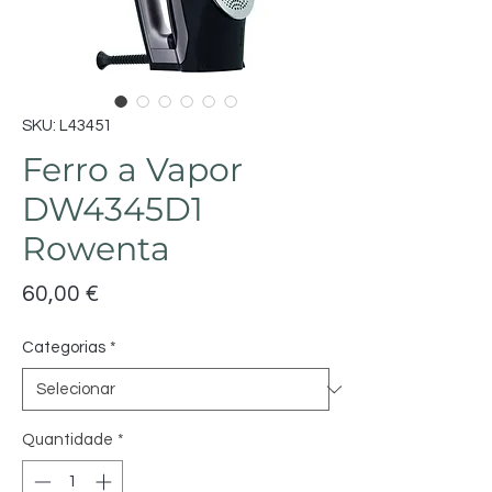
SKU: L43451
Ferro a Vapor
DW4345D1
Rowenta
Preço
60,00 €
Categorias
*
Quantidade
*