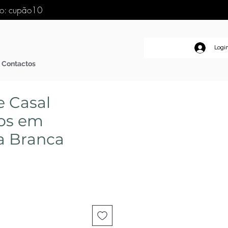
go: cupão10
Logi
Contactos
e Casal
os em
a Branca