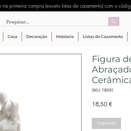
 na primeira compra (exceto listas de casamento) com o códi
Casa
Decoração
Hotelaria
Listas de Casamento
Figura d
Abraçad
Cerâmic
SKU: 18391
Preço
18,50 €
Esgotado