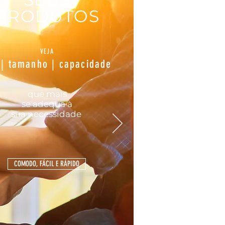
PRODUTOS
VEJA
 | tamanho | capacidade
que mais
se
adequa
à
sua
necessidade
COMODO, FÁCIL E RÁPIDO