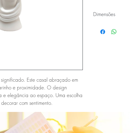
Dimensões
Comprimento: 9cm
Largura: 12cm
Altura: 25cm
ignificado. Este casal abraçado em
arinho e proximidade. O design
a e elegância ao espaço. Uma escolha
a decorar com sentimento.
E