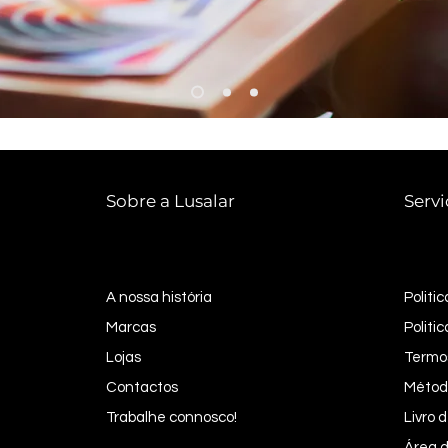
Sobre a Lusalar
Servi
A nossa história
Politi
Marcas
Politi
Lojas
Termo
Contactos
Métod
Trabalhe connosco!
Livro
Área d