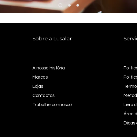
Sobre a Lusalar
Servi
A nossa história
Politi
Marcas
Politi
Lojas
Termo
Contactos
Métod
Trabalhe connosco!
Livro
Área d
Dicas