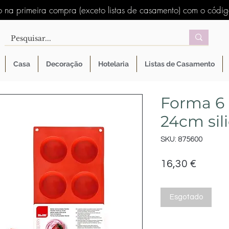
 na primeira compra (exceto listas de casamento) com o códi
Casa
Decoração
Hotelaria
Listas de Casamento
Forma 6 
24cm sil
SKU: 875600
Preço
16,30 €
Esgotado