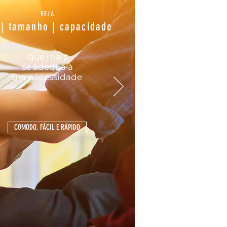
VEJA
 | tamanho | capacidade
que mais
se
adequa
à
sua
necessidade
COMODO, FÁCIL E RÁPIDO