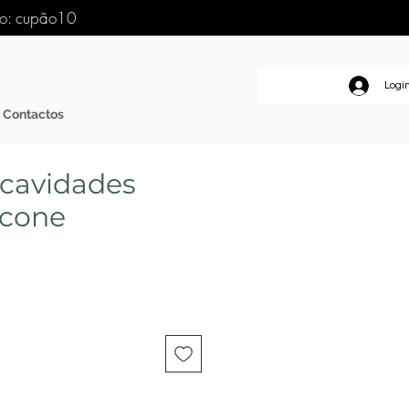
go: cupão10
Logi
Contactos
cavidades
icone