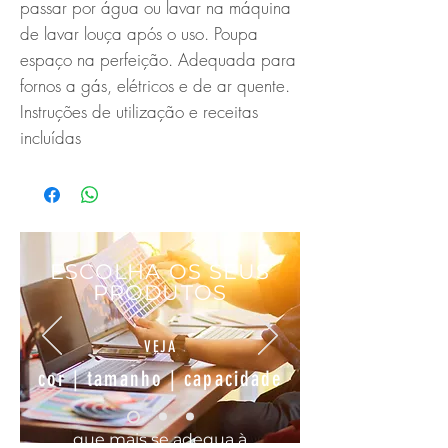
passar por água ou lavar na máquina
de lavar louça após o uso. Poupa
espaço na perfeição. Adequada para
fornos a gás, elétricos e de ar quente.
Instruções de utilização e receitas
incluídas
ESCOLHA OS SEUS
PRODUTOS
VEJA
cor | tamanho | capacidade
que mais se
adequa
à