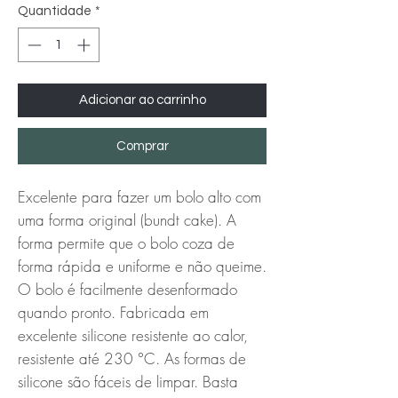
Quantidade
*
Adicionar ao carrinho
Comprar
Excelente para fazer um bolo alto com
uma forma original (bundt cake). A
forma permite que o bolo coza de
forma rápida e uniforme e não queime.
O bolo é facilmente desenformado
quando pronto. Fabricada em
excelente silicone resistente ao calor,
resistente até 230 °C. As formas de
silicone são fáceis de limpar. Basta