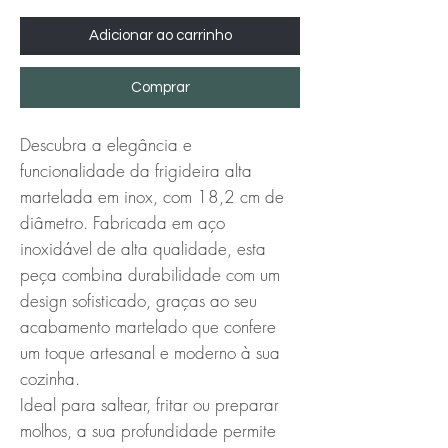
Adicionar ao carrinho
Comprar
Descubra a elegância e 
funcionalidade da frigideira alta 
martelada em inox, com 18,2 cm de 
diâmetro. Fabricada em aço 
inoxidável de alta qualidade, esta 
peça combina durabilidade com um 
design sofisticado, graças ao seu 
acabamento martelado que confere 
um toque artesanal e moderno à sua 
cozinha.

Ideal para saltear, fritar ou preparar 
molhos, a sua profundidade permite 