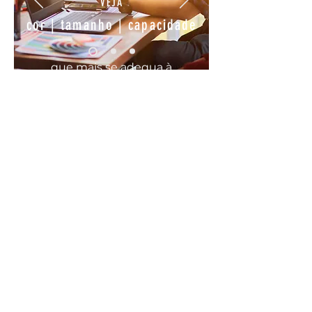
VEJA
cor | tamanho | capacidade
que mais se
adequa
à
sua
necessidade
COMODO, FÁCIL E RÁPIDO