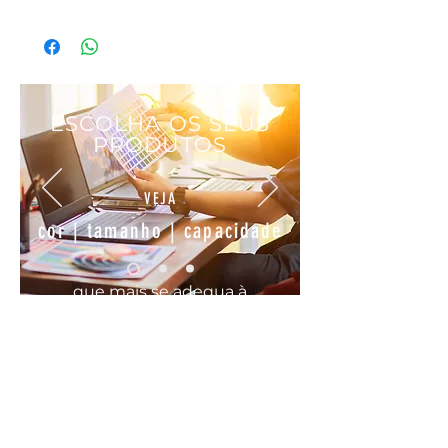
ESCOLHA OS SEUS
PRODUTOS
VEJA
cor | tamanho | capacidade
que mais se
adequa
à
sua
necessidade
COMODO, FÁCIL E RÁPIDO