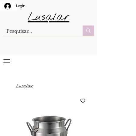
Login