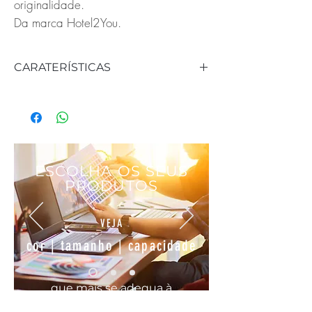
originalidade.
Da marca Hotel2You.
CARATERÍSTICAS
REFERÊNCIA: 703142
EAN: 8904002733947
ALTURA: 5 cm
DIÂMETRO: 4.5 cm
MATERIAL: Inox
ESCOLHA OS SEUS
PRODUTOS
VEJA
cor | tamanho | capacidade
que mais se
adequa
à
sua
necessidade