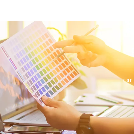
E
cor