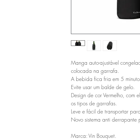
Manga auto-ajustável congelad
colocada na garrafa.
A bebida fica fria em 5 minut
Evite usar um balde de gelo.
Design de cor Vermelho, com el
os tipos de garrafas.
Leve e fácil de transportar par
Novo sistema anti derrapante 
Marca: Vin Bouquet.