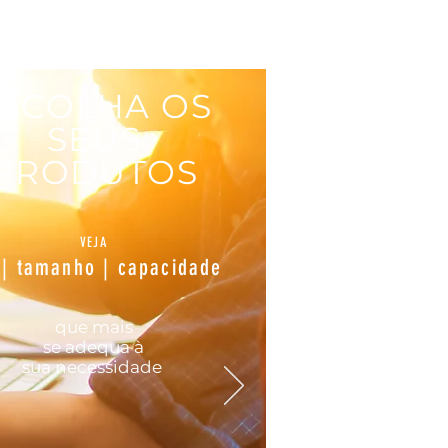
SCOLHA OS
SEUS
PRODUTOS
VEJA
 | tamanho | capacidade
que mais
se
adequa
à
sua
necessidade