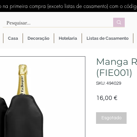
 na primeira compra (exceto listas de casamento) com o códi
Casa
Decoração
Hotelaria
Listas de Casamento
Manga R
(FIE001)
SKU: 494029
Preço
16,00 €
Esgotado