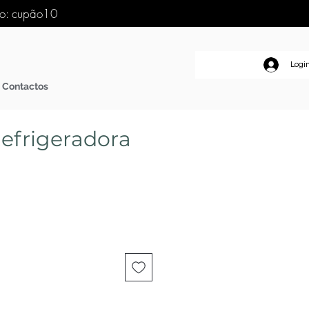
go: cupão10
Logi
Contactos
efrigeradora