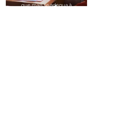
que mais se
adequa
à
sua
necessidade
COMODO, FÁCIL E RÁPIDO