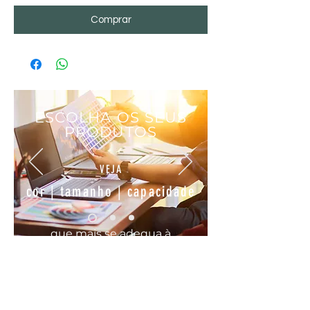
Comprar
ESCOLHA OS SEUS
PRODUTOS
VEJA
cor | tamanho | capacidade
que mais se
adequa
à
sua
necessidade
COMODO, FÁCIL E RÁPIDO