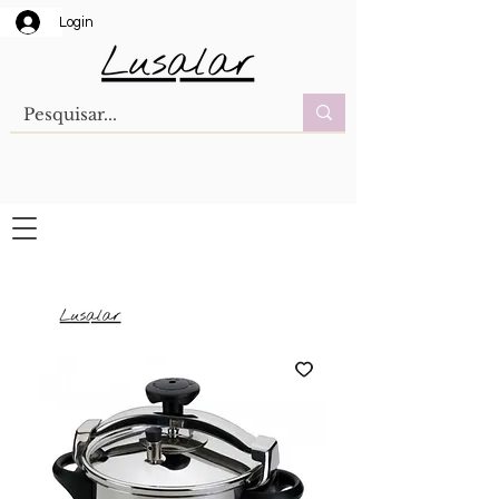
Login