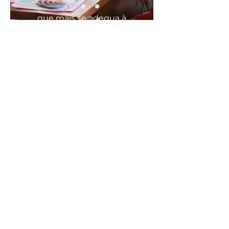
que mais se
adequa
à
sua
necessidade
COMODO, FÁCIL E RÁPIDO