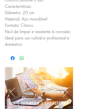
Características:

Diâmetro: 20 cm

Material: Aço inoxidável

Formato: Cônico

Fácil de limpar e resistente à corrosão

Ideal para uso culinário profissional e 
doméstico
ESCOLHA OS SEUS
PRODUTOS
VEJA
cor | tamanho | capacidade