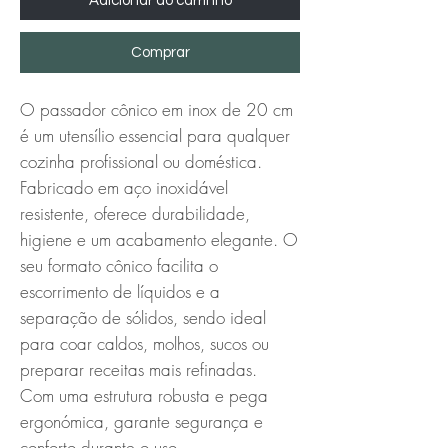
Adicionar ao carrinho
Comprar
O passador cônico em inox de 20 cm 
é um utensílio essencial para qualquer 
cozinha profissional ou doméstica. 
Fabricado em aço inoxidável 
resistente, oferece durabilidade, 
higiene e um acabamento elegante. O 
seu formato cônico facilita o 
escorrimento de líquidos e a 
separação de sólidos, sendo ideal 
para coar caldos, molhos, sucos ou 
preparar receitas mais refinadas.

Com uma estrutura robusta e pega 
ergonómica, garante segurança e 
conforto durante o uso.
