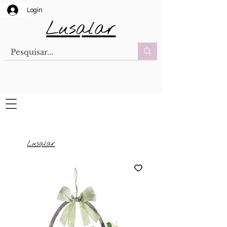
Login