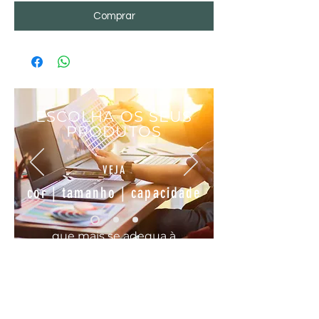
Comprar
ESCOLHA OS SEUS
PRODUTOS
VEJA
cor | tamanho | capacidade
que mais se
adequa
à
sua
necessidade
COMODO, FÁCIL E RÁPIDO