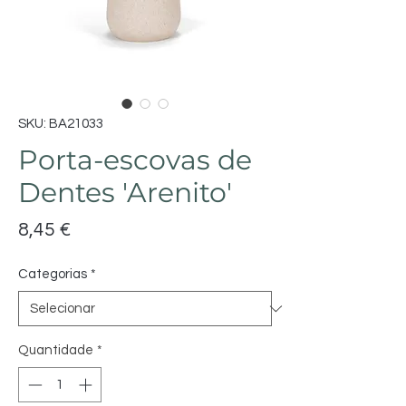
SKU: BA21033
Porta-escovas de
Dentes 'Arenito'
Preço
8,45 €
Categorias
*
Quantidade
*