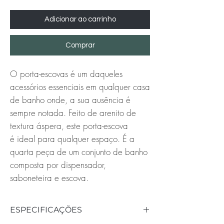
Adicionar ao carrinho
Comprar
O porta-escovas é um daqueles
acessórios essenciais em qualquer casa
de banho onde, a sua ausência é
sempre notada. Feito de arenito de
textura áspera, este porta-escova
é ideal para qualquer espaço. É a
quarta peça de um conjunto de banho
composta por dispensador,
saboneteira e escova.
ESPECIFICAÇÕES