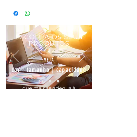
Material: Arenito
Medidas: Ø7,5 x 10,5 cm
ESCOLHA OS SEUS
PRODUTOS
VEJA
cor | tamanho | capacidade
que mais se
adequa
à
sua
necessidade
COMODO, FÁCIL E RÁPIDO