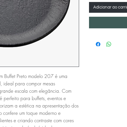
Adicionar ao carr
 Buffet Preto modelo 207 é uma 
, ideal para compor mesas 
m grande escala com elegância. Com 
perfeito para buffets, eventos e 
orizam a estética na apresentação dos 
o confere um toque moderno e 
ientes e criando contraste com cores 