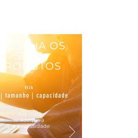
SCOLHA OS
SEUS
PRODUTOS
VEJA
 | tamanho | capacidade
que mais
se
adequa
à
sua
necessidade