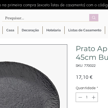
 na primeira compra (exceto listas de casamento) com o códi
Casa
Decoração
Hotelaria
Listas de Casamento
Prato Ap
45cm Buf
SKU: 770022
Preço
17,10 €
Quantidade
*