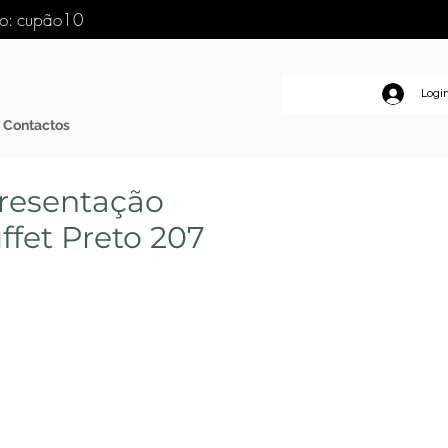
go: cupão10
Logi
Contactos
resentação
fet Preto 207