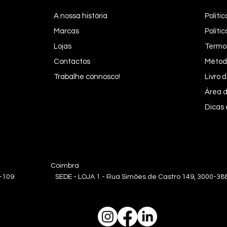
A nossa história
Politi
Marcas
Politi
Lojas
Termo
Contactos
Métod
Trabalhe connosco!
Livro
Área d
Dicas
oa Coimbra
0-109 SEDE - LOJA 1 - Rua Simões de Castro 149, 3000-388 | L