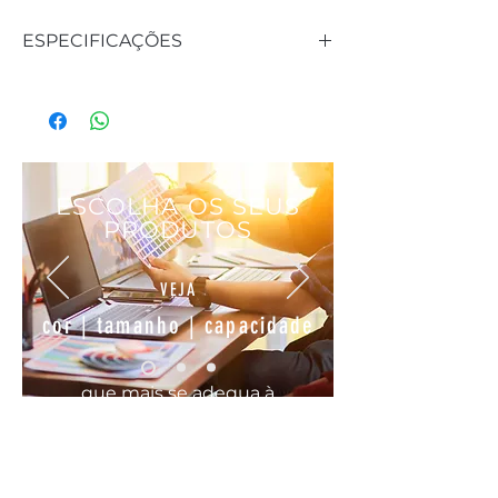
ESPECIFICAÇÕES
REFERÊNCIA: 292446
DIÂMETRO: 21 cm
MATERIAL: Porcelana
ALTURA: 4 cm
ESCOLHA OS SEUS
PRODUTOS
VEJA
cor | tamanho | capacidade
que mais se
adequa
à
sua
necessidade