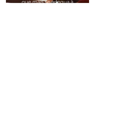
que mais se
adequa
à
sua
necessidade
COMODO, FÁCIL E RÁPIDO