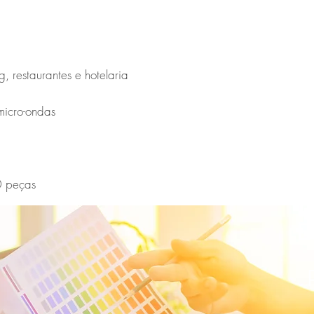
g, restaurantes e hotelaria

icro-ondas

0 peças
E