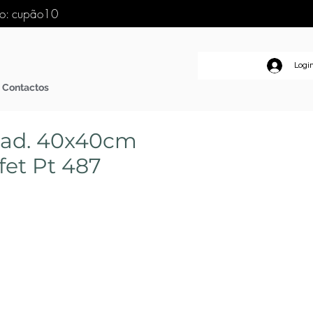
go: cupão10
Logi
Contactos
uad. 40x40cm
fet Pt 487