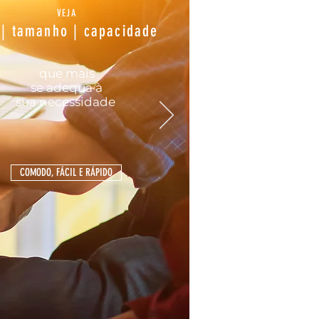
VEJA
 | tamanho | capacidade
que mais
se
adequa
à
sua
necessidade
COMODO, FÁCIL E RÁPIDO