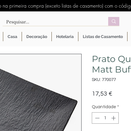
 na primeira compra (exceto listas de casamento) com o códi
Casa
Decoração
Hotelaria
Listas de Casamento
Prato Q
Matt Buf
SKU: 770077
Preço
17,53 €
Quantidade
*