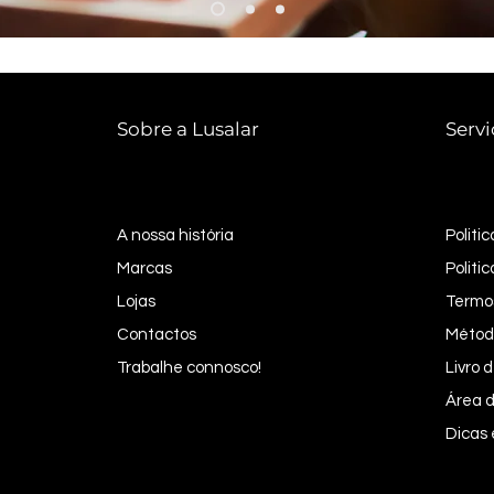
Sobre a Lusalar
Servi
A nossa história
Politi
Marcas
Politi
Lojas
Termo
Contactos
Métod
Trabalhe connosco!
Livro
Área d
Dicas