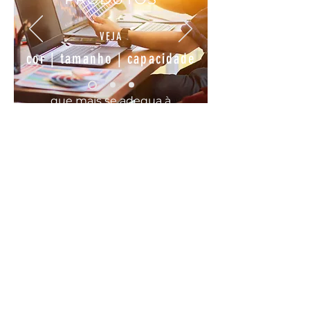
VEJA
cor | tamanho | capacidade
que mais se
adequa
à
sua
necessidade
COMODO, FÁCIL E RÁPIDO