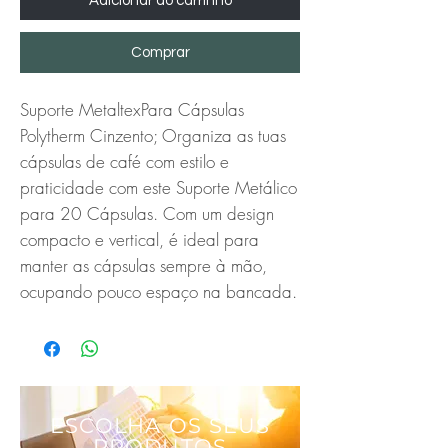
Adicionar ao carrinho
Comprar
Suporte MetaltexPara Cápsulas 
Polytherm Cinzento; Organiza as tuas 
cápsulas de café com estilo e 
praticidade com este Suporte Metálico 
para 20 Cápsulas. Com um design 
compacto e vertical, é ideal para 
manter as cápsulas sempre à mão, 
ocupando pouco espaço na bancada.
ESCOLHA OS SEUS
PRODUTOS