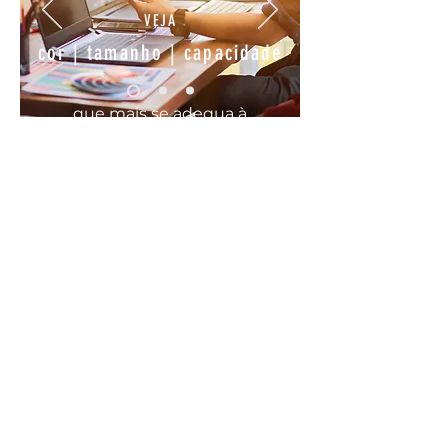
VEJA
cor | tamanho | capacidade
que mais se
adequa
à
sua
necessidade
COMODO, FÁCIL E RÁPIDO